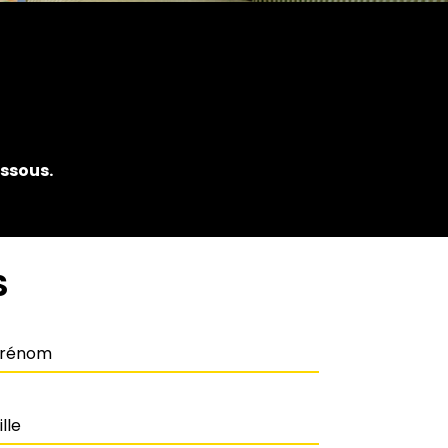
essous.
S
énom
le