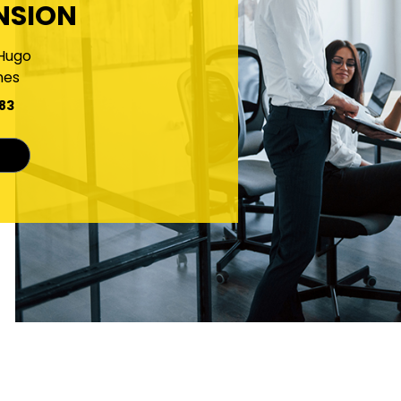
NSION
 Hugo
nes
 83
r