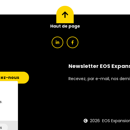
Haut de page
Newsletter EOS Expan
tez-nous
Recevez, par e-mail, nos derni
s.
2026 EOS Expansion
n du site
s