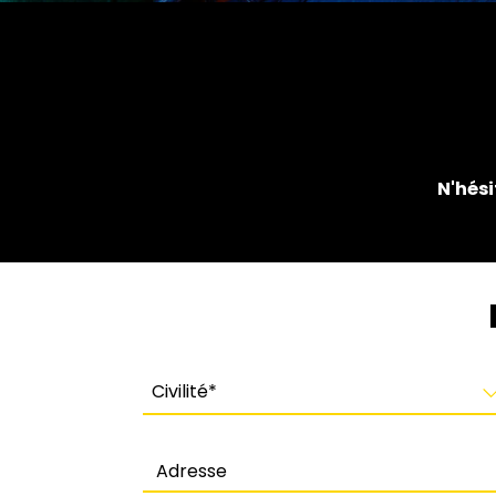
N'hési
Civilité
Civilité*
Adresse