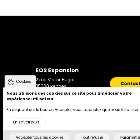
EOS Expansion
2 rue Victor Hugo
Cookies
Contac
35000
Rennes
Nous utilisons des cookies sur ce site pour améliorer votre
06 25 76 21 83
expérience utilisateur
En cliquant sur le bouton Accepter, vous acceptez que nous le fassion
PIED DE PAGE
En savoir plus
Accueil
Honoraires
Mentions Légales
Pla
Accepter tous les cookies
Tout refuser
Paramètre