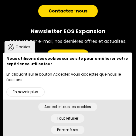
Contactez-nous
Newsletter EOS Expansion
Recevez, par e-mail, nos dernières offres et actualités.
Cookies
S'inscrire
Nous utilisons des cookies sur ce site pour améliorer votre
expérience utilisateur
En cliquant sur le bouton Accepter, vous acceptez que nous le
fassions.
PIED DE PAGE
Accueil
Honoraires
En savoir plus
Mentions Légales
Plan du site
Accepter tous les cookies
2026 EOS Expansion - Tous droit réservés. Designed by
Tout refuser
Paramètres